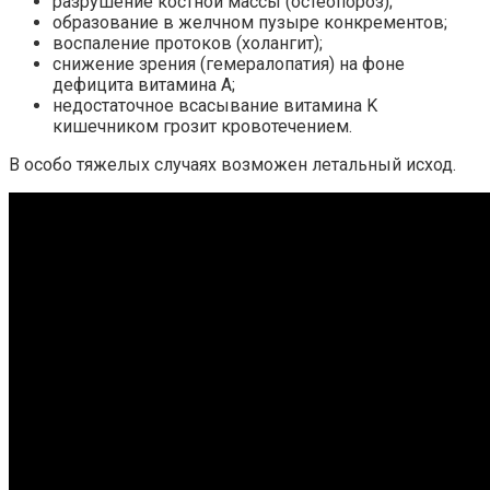
разрушение костной массы (остеопороз);
образование в желчном пузыре конкрементов;
воспаление протоков (холангит);
снижение зрения (гемералопатия) на фоне
дефицита витамина A;
недостаточное всасывание витамина K
кишечником грозит кровотечением.
В особо тяжелых случаях возможен летальный исход.