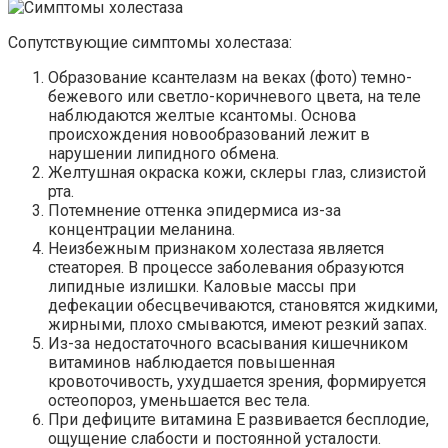
Сопутствующие симптомы холестаза:
Образование ксантелазм на веках (фото) темно-
бежевого или светло-коричневого цвета, на теле
наблюдаются желтые ксантомы. Основа
происхождения новообразований лежит в
нарушении липидного обмена.
Желтушная окраска кожи, склеры глаз, слизистой
рта.
Потемнение оттенка эпидермиса из-за
концентрации меланина.
Неизбежным признаком холестаза является
стеаторея. В процессе заболевания образуются
липидные излишки. Каловые массы при
дефекации обесцвечиваются, становятся жидкими,
жирными, плохо смываются, имеют резкий запах.
Из-за недостаточного всасывания кишечником
витаминов наблюдается повышенная
кровоточивость, ухудшается зрения, формируется
остеопороз, уменьшается вес тела.
При дефиците витамина E развивается бесплодие,
ощущение слабости и постоянной усталости.