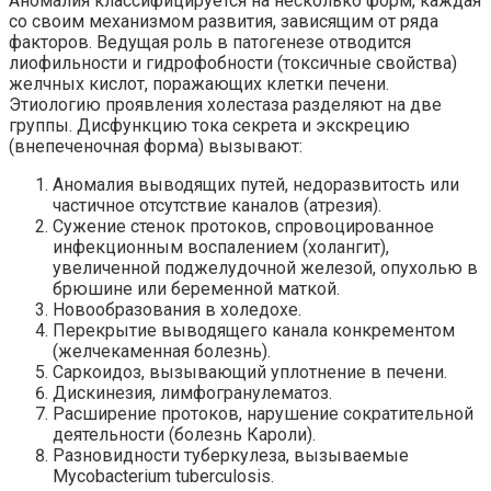
Аномалия классифицируется на несколько форм, каждая
со своим механизмом развития, зависящим от ряда
факторов. Ведущая роль в патогенезе отводится
лиофильности и гидрофобности (токсичные свойства)
желчных кислот, поражающих клетки печени.
Этиологию проявления холестаза разделяют на две
группы. Дисфункцию тока секрета и экскрецию
(внепеченочная форма) вызывают:
Аномалия выводящих путей, недоразвитость или
частичное отсутствие каналов (атрезия).
Сужение стенок протоков, спровоцированное
инфекционным воспалением (холангит),
увеличенной поджелудочной железой, опухолью в
брюшине или беременной маткой.
Новообразования в холедохе.
Перекрытие выводящего канала конкрементом
(желчекаменная болезнь).
Саркоидоз, вызывающий уплотнение в печени.
Дискинезия, лимфогранулематоз.
Расширение протоков, нарушение сократительной
деятельности (болезнь Кароли).
Разновидности туберкулеза, вызываемые
Mycobacterium tuberculosis.