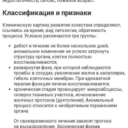
недостаточность, сепсис, пожилой возраст.
Классификация и признаки
Клиническую картину развития холестаза определяют,
ссылаясь на время, вид патологии, обратимость
процесса. Условно различаются три группы:
дебют и течение не более нескольких дней,
аномальное изменение не успело затронуть
структуру органа, клетки полностью
восстанавливаются;
развернутая фаза, при которой наблюдаются
тромбы в сосудах, увеличение желчи в капиллярах,
гибель клеточных мембран. При адекватной
терапии функция печени восстанавливается;
хроническая стадия провоцирует: микроабсцессы,
склероз тканевых участков, исчезновение
желчных протоков (дуктопения). Аномальный
процесс относится к необратимым поражениям
органа.
От своевременного лечения зависит прогноз
на выздоровление. Хроническая форма