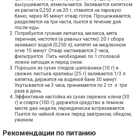
высушивается, измельчается. Заливается кипятком
из расчета 0,250 л на 20 г, ставится на паровую
баню, через 45 минут отвар готов. Процеживается,
разделяется на три части, пьется в течение дня
после еды.
Потребуется гусиная лапчатка, мелисса, мята
перечная, чистотел (в равных частях). 20 г сбора
заливают водой (0,250 л), кипятят на медленном
огне 15 минут. Отвар настаивается 2 часа,
фильтруется. Пить необходимо по 1 столовой
ложке натощак и перед сном.
Порошок из сухих плодов шиповника (10 г) и
свежих листьев крапивы (25 г) заливается 1/3 л
кипятка, держится на водяной бане 30 минут.
Укутывается на 3 часа, принимается по 2 ст. л. три
раза в день.
Эффективна настойка из сухих сережек клена (30
г) и спирта (100 г), держится средство в темном
месте две недели, периодически встряхивается.
Пьется по чайной ложке перед завтраком, обедом,
ужином.
Рекомендации по питанию