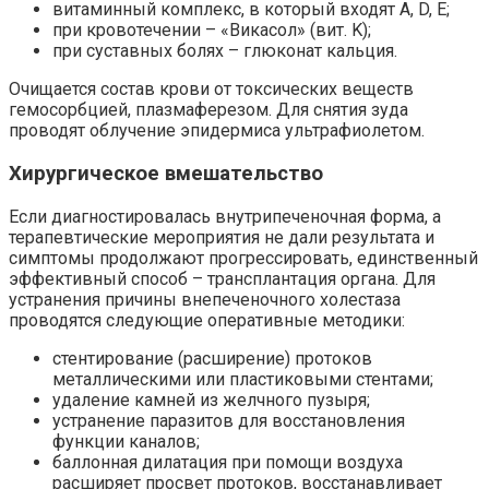
витаминный комплекс, в который входят A, D, E;
при кровотечении – «Викасол» (вит. K);
при суставных болях – глюконат кальция.
Очищается состав крови от токсических веществ
гемосорбцией, плазмаферезом. Для снятия зуда
проводят облучение эпидермиса ультрафиолетом.
Хирургическое вмешательство
Если диагностировалась внутрипеченочная форма, а
терапевтические мероприятия не дали результата и
симптомы продолжают прогрессировать, единственный
эффективный способ – трансплантация органа. Для
устранения причины внепеченочного холестаза
проводятся следующие оперативные методики:
стентирование (расширение) протоков
металлическими или пластиковыми стентами;
удаление камней из желчного пузыря;
устранение паразитов для восстановления
функции каналов;
баллонная дилатация при помощи воздуха
расширяет просвет протоков, восстанавливает