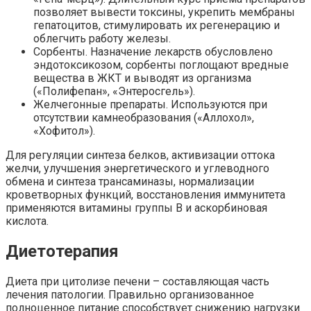
позволяет вывести токсины, укрепить мембраны
гепатоцитов, стимулировать их регенерацию и
облегчить работу железы.
Сорбенты. Назначение лекарств обусловлено
эндотоксикозом, сорбенты поглощают вредные
вещества в ЖКТ и выводят из организма
(«Полифепан», «Энтеросгель»).
Желчегонные препараты. Используются при
отсутствии камнеобразования («Аллохол»,
«Хофитол»).
Для регуляции синтеза белков, активизации оттока
желчи, улучшения энергетического и углеводного
обмена и синтеза трансаминазы, нормализации
кроветворных функций, восстановления иммунитета
применяются витамины группы B и аскорбиновая
кислота.
Диетотерапия
Диета при цитолизе печени – составляющая часть
лечения патологии. Правильно организованное
полноценное питание способствует снижению нагрузки