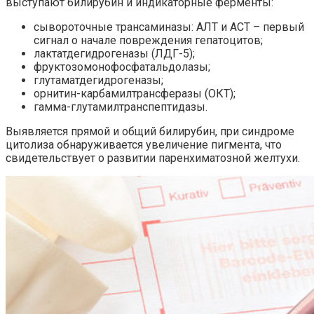
выступают билирубин и индикаторные ферменты:
сывороточные трансаминазы: АЛТ и АСТ – первый
сигнал о начале повреждения гепатоцитов;
лактатдегидрогеназы (ЛДГ-5);
фруктозомонофосфатальдолазы;
глутаматдегидрогеназы;
орнитин-карбамилтрансферазы (ОКТ);
гамма-глутамилтранспептидазы.
Выявляется прямой и общий билирубин, при синдроме
цитолиза обнаруживается увеличение пигмента, что
свидетельствует о развитии паренхиматозной желтухи.