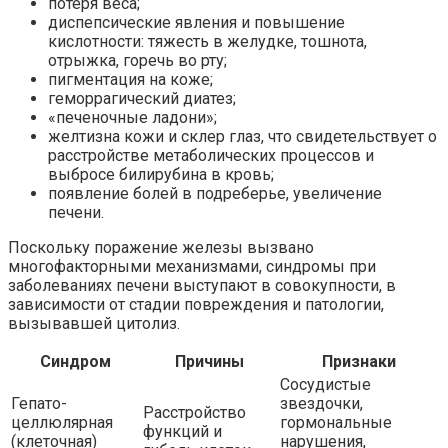
потеря веса;
диспепсические явления и повышение
кислотности: тяжесть в желудке, тошнота,
отрыжка, горечь во рту;
пигментация на коже;
геморрагический диатез;
«печеночные ладони»;
желтизна кожи и склер глаз, что свидетельствует о
расстройстве метаболических процессов и
выбросе билирубина в кровь;
появление болей в подреберье, увеличение
печени.
Поскольку поражение железы вызвано
многофакторными механизмами, синдромы при
заболеваниях печени выступают в совокупности, в
зависимости от стадии повреждения и патологии,
вызывавшей цитолиз.
Синдром
Причины
Признаки
Сосудистые
Гепато-
звездочки,
Расстройство
целлюлярная
гормональные
функций и
(клеточная)
нарушения,