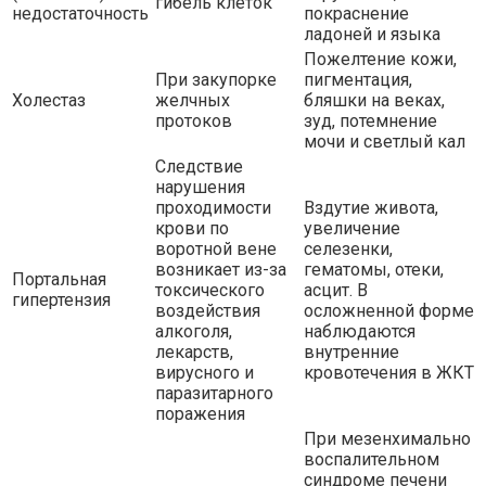
гибель клеток
недостаточность
покраснение
ладоней и языка
Пожелтение кожи,
При закупорке
пигментация,
Холестаз
желчных
бляшки на веках,
протоков
зуд, потемнение
мочи и светлый кал
Следствие
нарушения
проходимости
Вздутие живота,
крови по
увеличение
воротной вене
селезенки,
возникает из-за
гематомы, отеки,
Портальная
токсического
асцит. В
гипертензия
воздействия
осложненной форме
алкоголя,
наблюдаются
лекарств,
внутренние
вирусного и
кровотечения в ЖКТ
паразитарного
поражения
При мезенхимально
воспалительном
синдроме печени