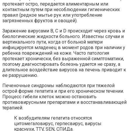
протекает остро, передается алиментарным или
контактным путем при несоблюдении гигиенических
правил (редкое мытье рук или употребление
загрязненных фруктов и овощей).
Заражение вирусами B, C и D происходит через кровь и
биологические жидкости больного. Известны случаи и
вертикального пути, когда от больной матери
инфицируется младенец в момент родов при наличии у
ребенка повреждений на коже. Часто патология
протекает хронически, без выраженной симптоматики,
поэтому диагностировать болезнь удается не сразу, а
длительное воздействие вирусов на печень приводит к
ее разрушению.
Печеночные синдромы наблюдаются при тяжелой
острой форме гепатита и при его хроническом течении.
Процесс гибели клеток можно остановить
противовирусными препаратами и восстанавливающей
терапией.
К возбудителям гепатита относятся
цитомегаловирус, герпесвирус, вирусы
краснухи, TTV, SEN, СПИДа.