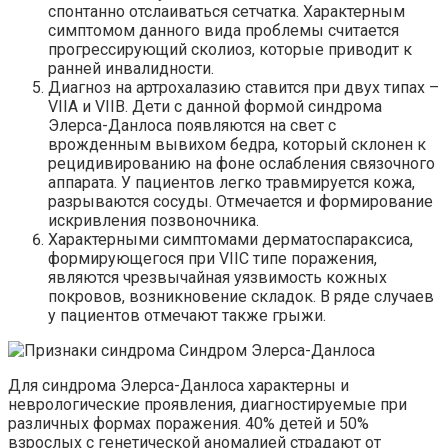
спонтанно отслаиваться сетчатка. Характерным
симптомом данного вида проблемы считается
прогрессирующий сколиоз, которые приводит к
ранней инвалидности.
Диагноз на артрохалазию ставится при двух типах –
VIIA и VIIB. Дети с данной формой синдрома
Элерса-Данлоса появляются на свет с
врожденным вывихом бедра, который склонен к
рецидивированию на фоне ослабления связочного
аппарата. У пациентов легко травмируется кожа,
разрываются сосуды. Отмечается и формирование
искривления позвоночника.
Характерными симптомами дерматоспараксиса,
формирующегося при VIIC типе поражения,
являются чрезвычайная уязвимость кожных
покровов, возникновение складок. В ряде случаев
у пациентов отмечают также грыжи.
Для синдрома Элерса-Данлоса характерны и
неврологические проявления, диагностируемые при
различных формах поражения. 40% детей и 50%
взрослых с генетической аномалией страдают от