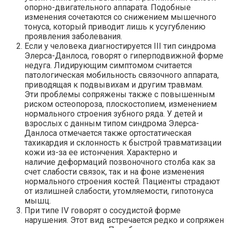
опорно-двигательного аппарата. Подобные
изменения сочетаются со снижением мышечного
тонуса, который приводит лишь к усугублению
проявления заболевания.
Если у человека диагностируется III тип синдрома
Элерса-Данлоса, говорят о гиперподвижной форме
недуга. Лидирующим симптомом считается
патологическая мобильность связочного аппарата,
приводящая к подвывихам и другим травмам.
Эти проблемы сопряжены также с повышенным
риском остеопороза, плоскостопием, изменением
нормального строения зубного ряда. У детей и
взрослых с данным типом синдрома Элерса-
Данлоса отмечается также ортостатическая
тахикардия и склонность к быстрой травматизации
кожи из-за ее истончения. Характерно и
наличие деформаций позвоночного столба как за
счет слабости связок, так и на фоне изменения
нормального строения костей. Пациенты страдают
от излишней слабости, утомляемости, гипотонуса
мышц.
При типе IV говорят о сосудистой форме
нарушения. Этот вид встречается редко и сопряжен