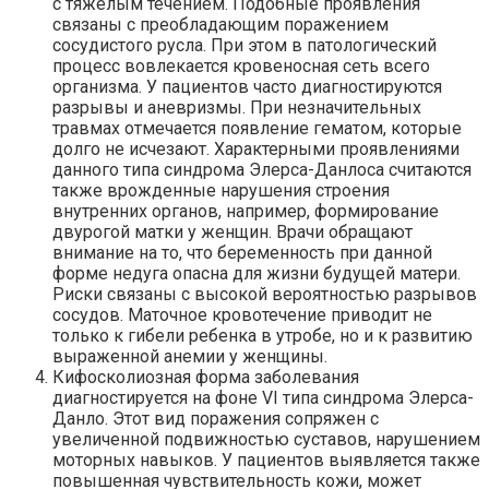
с тяжелым течением. Подобные проявления
связаны с преобладающим поражением
сосудистого русла. При этом в патологический
процесс вовлекается кровеносная сеть всего
организма. У пациентов часто диагностируются
разрывы и аневризмы. При незначительных
травмах отмечается появление гематом, которые
долго не исчезают. Характерными проявлениями
данного типа синдрома Элерса-Данлоса считаются
также врожденные нарушения строения
внутренних органов, например, формирование
двурогой матки у женщин. Врачи обращают
внимание на то, что беременность при данной
форме недуга опасна для жизни будущей матери.
Риски связаны с высокой вероятностью разрывов
сосудов. Маточное кровотечение приводит не
только к гибели ребенка в утробе, но и к развитию
выраженной анемии у женщины.
Кифосколиозная форма заболевания
диагностируется на фоне VI типа синдрома Элерса-
Данло. Этот вид поражения сопряжен с
увеличенной подвижностью суставов, нарушением
моторных навыков. У пациентов выявляется также
повышенная чувствительность кожи, может