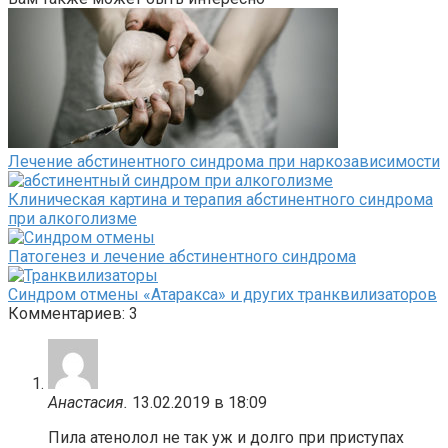
Лечение абстинентного синдрома при наркозависимости
Клиническая картина и терапия абстинентного синдрома
при алкоголизме
Патогенез и лечение абстинентного синдрома
Синдром отмены «Атаракса» и других транквилизаторов
Комментариев: 3
Анастасия.
13.02.2019 в 18:09
Пила атенолол не так уж и долго при приступах