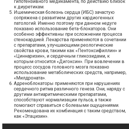
гипотензивного медикамента, по действию близок
к диуретикам.
Ишемическая болезнь сердца (ИБС) зачастую
сопряжена с развитием других кардиогенных
патологий. Именно поэтому при данном недуге
показано использование бета-блокаторов. Они
особенно эффективны при осложнении процесса
стенокардией. Лекарства применяются в сочетании
с препаратами, улучшающими реологические
свойства крови, такими как «Пентоксифиллин» и
«Циннаризин», и сердечным гликозидами, к
которым относится «Дигоксин». При вовлечении в
процесс сосудов головного мозга показано
использование метаболических средств, например,
«Милдроната».
Адреноблокаторы применяются при нарушениях
сердечного ритма различного генеза. Они, наряду с
другими антиаритмическими препаратами,
способствуют нормализации пульса, а также
помогают справиться с болевыми ощущениями.
Рекомендована их комбинация с таким средством,
как «Этацизин».