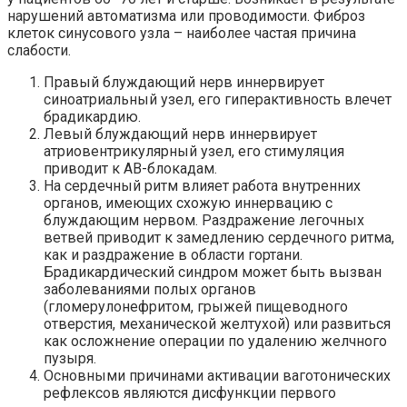
нарушений автоматизма или проводимости. Фиброз
клеток синусового узла – наиболее частая причина
слабости.
Правый блуждающий нерв иннервирует
синоатриальный узел, его гиперактивность влечет
брадикардию.
Левый блуждающий нерв иннервирует
атриовентрикулярный узел, его стимуляция
приводит к АВ-блокадам.
На сердечный ритм влияет работа внутренних
органов, имеющих схожую иннервацию с
блуждающим нервом. Раздражение легочных
ветвей приводит к замедлению сердечного ритма,
как и раздражение в области гортани.
Брадикардический синдром может быть вызван
заболеваниями полых органов
(гломерулонефритом, грыжей пищеводного
отверстия, механической желтухой) или развиться
как осложнение операции по удалению желчного
пузыря.
Основными причинами активации ваготонических
рефлексов являются дисфункции первого