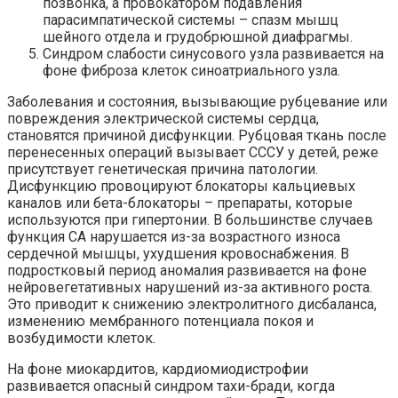
позвонка, а провокатором подавления
парасимпатической системы – спазм мышц
шейного отдела и грудобрюшной диафрагмы.
Синдром слабости синусового узла развивается на
фоне фиброза клеток синоатриального узла.
Заболевания и состояния, вызывающие рубцевание или
повреждения электрической системы сердца,
становятся причиной дисфункции. Рубцовая ткань после
перенесенных операций вызывает СССУ у детей, реже
присутствует генетическая причина патологии.
Дисфункцию провоцируют блокаторы кальциевых
каналов или бета-блокаторы – препараты, которые
используются при гипертонии. В большинстве случаев
функция СА нарушается из-за возрастного износа
сердечной мышцы, ухудшения кровоснабжения. В
подростковый период аномалия развивается на фоне
нейровегетативных нарушений из-за активного роста.
Это приводит к снижению электролитного дисбаланса,
изменению мембранного потенциала покоя и
возбудимости клеток.
На фоне миокардитов, кардиомиодистрофии
развивается опасный синдром тахи-бради, когда