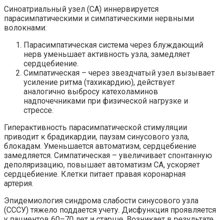
Синоатриальный узел (СА) иннервируется
парасимпатическими и симпатическими нервными
волокнами:
Парасимпатическая система через блуждающий
нерв уменьшает активность узла, замедляет
сердцебиение.
Симпатическая – через звездчатый узел вызывает
усиление ритма (тахикардию), действует
аналогично выбросу катехоламинов
надпочечниками при физической нагрузке и
стрессе.
Гиперактивность парасимпатической стимуляции
приводит к брадикардии, паузам синусового узла,
блокадам. Уменьшается автоматизм, сердцебиение
замедляется. Симпатическая – увеличивает спонтанную
деполяризацию, повышает автоматизм СА, ускоряет
сердцебиение. Клетки питает правая коронарная
артерия.
Эпидемиология синдрома слабости синусового узла
(СССУ) тяжело поддается учету. Дисфункция проявляется
у пациентов 60–70 лет и старше. Возникает в результате