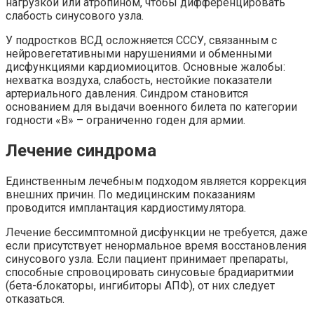
нагрузкой или атропином, чтобы дифференцировать
слабость синусового узла.
У подростков ВСД осложняется СССУ, связанным с
нейровегетативными нарушениями и обменными
дисфункциями кардиомиоцитов. Основные жалобы:
нехватка воздуха, слабость, нестойкие показатели
артериального давления. Синдром становится
основанием для выдачи военного билета по категории
годности «В» – ограниченно годен для армии.
Лечение синдрома
Единственным лечебным подходом является коррекция
внешних причин. По медицинским показаниям
проводится имплантация кардиостимулятора.
Лечение бессимптомной дисфункции не требуется, даже
если присутствует ненормальное время восстановления
синусового узла. Если пациент принимает препараты,
способные спровоцировать синусовые брадиаритмии
(бета-блокаторы, ингибиторы АПФ), от них следует
отказаться.