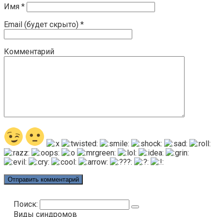
Имя
*
Email (будет скрыто)
*
Комментарий
Поиск:
Виды синдромов