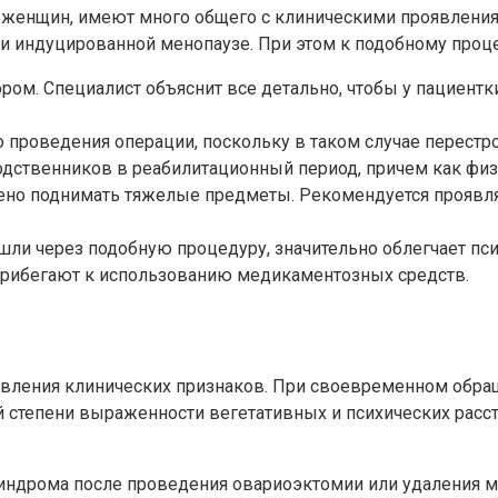
енщин, имеют много общего с клиническими проявлениям
ки индуцированной менопаузе. При этом к подобному проц
ром. Специалист объяснит все детально, чтобы у пациентк
 проведения операции, поскольку в таком случае перестро
одственников в реабилитационный период, причем как физ
ено поднимать тяжелые предметы. Рекомендуется проявля
ли через подобную процедуру, значительно облегчает пси
прибегают к использованию медикаментозных средств.
явления клинических признаков. При своевременном обращ
 степени выраженности вегетативных и психических расст
синдрома после проведения овариоэктомии или удаления 