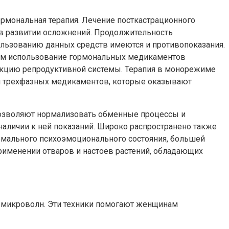
рмональная терапия. Лечение посткастрационного
в развитии осложнений. Продолжительность
пользованию данных средств имеются и противопоказания.
том использование гормональных медикаментов
ункцию репродуктивной системы. Терапия в монорежиме
или трехфазных медикаментов, которые оказывают
позволяют нормализовать обменные процессы и
 наличии к ней показаний. Широко распространено также
рмального психоэмоционального состояния, большей
рименении отваров и настоев растений, обладающих
е микроволн. Эти техники помогают женщинам