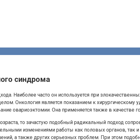
ного синдрома
хода. Наиболее часто он используется при злокачественн
лом. Онкология является показанием к хирургическому уд
вание овариоэктомии. Она применяется также в качестве 
озраста, то зачастую подобный радикальный подход сопр
ительными изменениями работы как половых органов, так 
ний, а также других серьезных проблем. При этом подобн