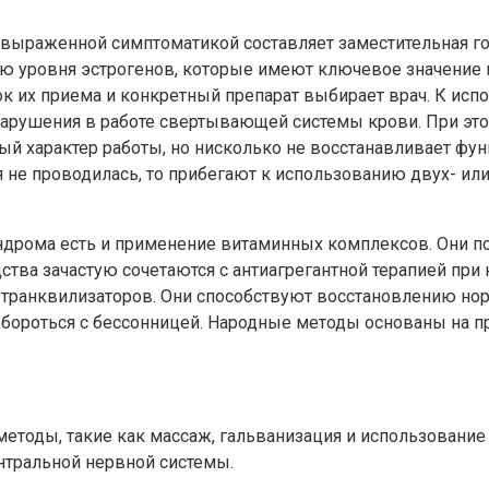
выраженной симптоматикой составляет заместительная го
ю уровня эстрогенов, которые имеют ключевое значение 
к их приема и конкретный препарат выбирает врач. К ис
 нарушения в работе свертывающей системы крови. При э
вый характер работы, но нисколько не восстанавливает ф
ия не проводилась, то прибегают к использованию двух- 
ндрома есть и применение витаминных комплексов. Они 
ства зачастую сочетаются с антиагрегантной терапией при
 транквилизаторов. Они способствуют восстановлению но
 бороться с бессонницей. Народные методы основаны на п
етоды, такие как массаж, гальванизация и использовани
ентральной нервной системы.