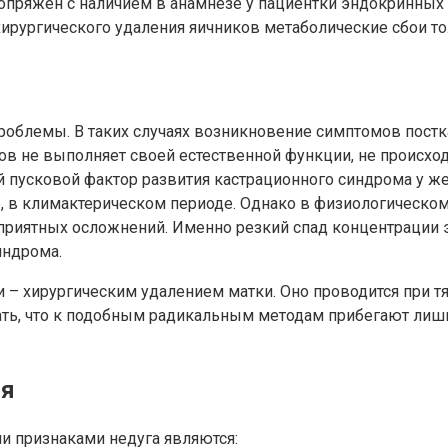
опряжен с наличием в анамнезе у пациентки эндокринных 
рургического удаления яичников метаболические сбои тол
проблемы. В таких случаях возникновение симптомов пос
ов не выполняет своей естественной функции, не происход
ой пусковой фактор развития кастрационного синдрома у 
е, в климактерическом периоде. Однако в физиологическ
неприятных осложнений. Именно резкий спад концентрации
индрома.
 – хирургическим удалением матки. Оно проводится при т
ать, что к подобным радикальным методам прибегают лишь 
ия
и признаками недуга являются: