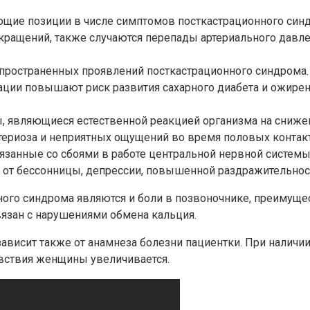
щие позиции в числе симптомов посткастрационного син
окращений, также случаются перепады артериального давл
пространенных проявлений посткастрационного синдрома. 
ции повышают риск развития сахарного диабета и ожирен
 являющиеся естественной реакцией организма на снижен
териоза и неприятных ощущений во время половых контак
язанные со сбоями в работе центральной нервной систем
от бессонницы, депрессии, повышенной раздражительност
ого синдрома являются и боли в позвоночнике, преимуще
вязан с нарушениями обмена кальция.
ависит также от анамнеза болезни пациентки. При наличи
увствия женщины увеличивается.