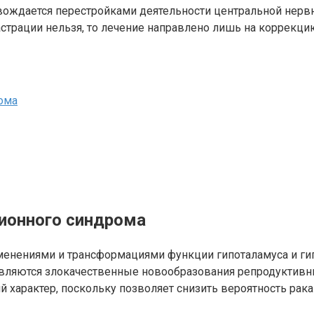
овождается перестройками деятельности центральной нер
астрации нельзя, то лечение направлено лишь на коррекц
ома
ионного синдрома
зменениями и трансформациями функции гипоталамуса и ги
вляются злокачественные новообразования репродуктивны
й характер, поскольку позволяет снизить вероятность рак