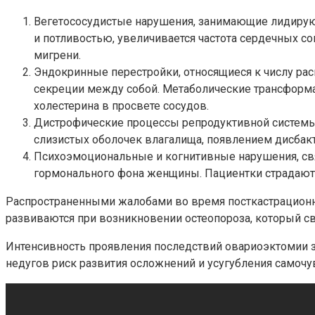
Вегетососудистые нарушения, занимающие лидирую
и потливостью, увеличивается частота сердечных с
мигрени.
Эндокринные перестройки, относящиеся к числу рас
секреции между собой. Метаболические трансформа
холестерина в просвете сосудов.
Дистрофические процессы репродуктивной системы,
слизистых оболочек влагалища, появлением дисбак
Психоэмоциональные и когнитивные нарушения, св
гормонального фона женщины. Пациентки страдают 
Распространенными жалобами во время посткастрационн
развиваются при возникновении остеопороза, который с
Интенсивность проявления последствий овариоэктомии з
недугов риск развития осложнений и усугубления самоч