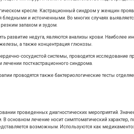
гическом кресле. Кастрационный синдром у женщин проявл
ся бледными и истонченными. Во многих случаях выявляет
резким запахом и зудом.
ть развитие недуга, являются анализы крови. Наиболее и
железы, а также концентрация глюкозы.
сердечно-сосудистой системы, проводится исследование п
 лечении посткастрационного синдрома.
апии проводятся также бактериологические тесты отделяе
новании проведенных диагностических мероприятий. Значе
. В основном лечение носит симптоматический характер, 
едставляется возможным. Используются как медикаментоз