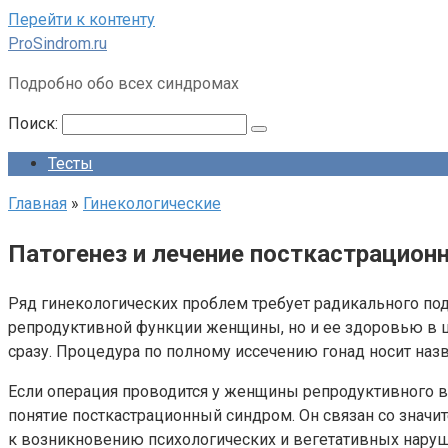
Перейти к контенту
ProSindrom.ru
Подробно обо всех синдромах
Поиск:
Тесты
Главная
»
Гинекологические
Патогенез и лечение посткастрацион
Ряд гинекологических проблем требует радикального под
репродуктивной функции женщины, но и ее здоровью в це
сразу. Процедура по полному иссечению гонад носит наз
Если операция проводится у женщины репродуктивного в
понятие посткастрационный синдром. Он связан со знач
к возникновению психологических и вегетативных наруше