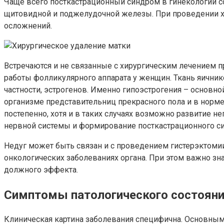
Чаще всего посткастрационный синдром в гинекологии с
щитовидной и поджелудочной железы. При проведении хи
осложнений.
Встречаются и не связанные с хирургическим лечением 
работы фолликулярного аппарата у женщин. Ткань яичник
частности, эстрогенов. Именно гипоэстрогения – основн
организме представительниц прекрасного пола и в норм
постепенно, хотя и в таких случаях возможно развитие 
нервной системы и формирование посткастрационного с
Недуг может быть связан и с проведением гистерэктомии
онкологических заболеваниях органа. При этом важно зн
должного эффекта.
Симптомы патологического состоян
Клиническая картина заболевания специфична. Основным