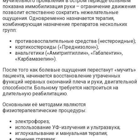
мучительного проявления в остром периоде больным
показана иммобилизация руки – ограничение движения
позволит естественно сократить нежелательные
ощущения. Одновременно назначается терапия,
комбинирующая назначение препаратов нескольких
групп:
противовоспалительные средства (нестероидные);
кортикостероиды («Преднизолон»);
анальгетики («Амитриптиллин», «Габапентин»,
«Карбамазепин»).
После того как болевые ощущения перестанут «мучить»
пациента, начинается восстановление утраченных
функций нервных окончаний плеча и руки, двигательной
способности. Больному требуется настроиться на
длительную реабилитацию.
Основными её методами являются
физиотерапевтические процедуры:
электрофорез;
использование УФ-излучения и ультразвука;
иглоукалывание и мануальная терапия;
лечение грязями;