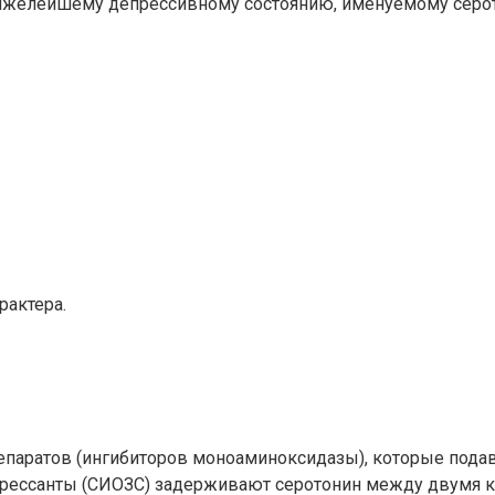
 тяжелейшему депрессивному состоянию, именуемому серо
рактера.
репаратов (ингибиторов моноаминоксидазы), которые под
рессанты (СИОЗС) задерживают серотонин между двумя кл