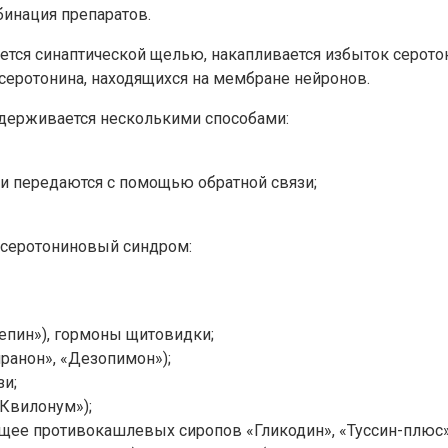
инация препаратов.
тся синаптической щелью, накапливается избыток серотон
еротонина, находящихся на мембране нейронов.
держивается несколькими способами:
и передаются с помощью обратной связи;
 серотониновый синдром:
епин»), гормоны щитовидки;
ранон», «Дезопимон»);
зи;
«Квилонум»);
ее противокашлевых сиропов «Гликодин», «Туссин-плюс»