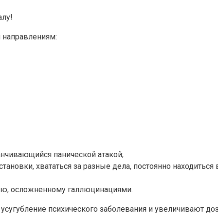
алу!
м направлениям:
канчивающийся панической атакой;
становки, хвататься за разные дела, постоянно находиться
ию, осложненному галлюцинациями.
сугубление психического заболевания и увеличивают доз