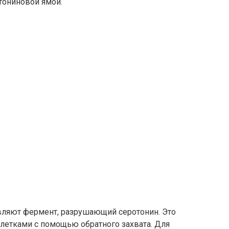
тониновой ямой.
авляют фермент, разрушающий серотонин. Это
етками с помощью обратного захвата. Для