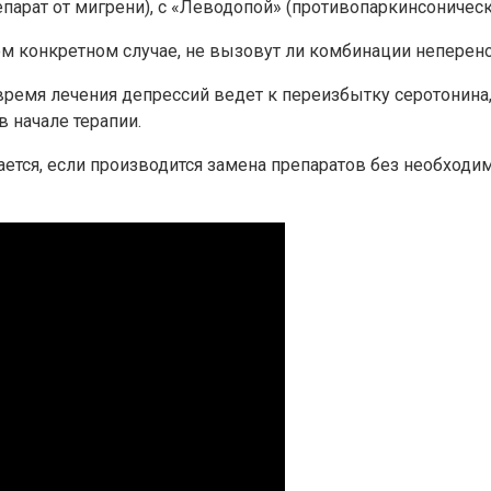
парат от мигрени), с «Леводопой» (противопаркинсоническ
дом конкретном случае, не вызовут ли комбинации неперен
время лечения депрессий ведет к переизбытку серотонина
 начале терапии.
ается, если производится замена препаратов без необход