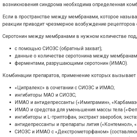
возникновения синдрома необходима определенная комб
Если в пространстве между мембранами, которое называе
реакции приводит чрезмерное возбуждение рецепторов с
Серотонин между мембранами в нужном количестве под
с помощью СИОЗС (обратный захват);
данные о количестве серотонина между мембранам
ферментами, разрушающими серотонин (ИМАО).
Комбинации препаратов, применение которых вызывает
«Ципралекс» в сочетании с СИОЗС и ИМАО;
ингибиторы МАО и СИОЗС;
ИМАО и антидепрессанты («Имипрамин», «Карбамаз
ИМАО и средства для уменьшения массы тела («Феп
ингибиторы и L-триптофан, экстракт зверобоя, экста
антидепрессанты и препараты лития («Контемнол», 
СИОЗС и ИМАО с «Декстрометорфаном» (составляющ