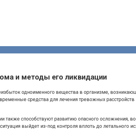
рома и методы его ликвидации
реизбыток одноименного вещества в организме, возникаю
овременные средства для лечения тревожных расстройств 
ми также способствуют развитию опасного осложнения, в
ситуация выйдет из-под контроля вплоть до летального ис